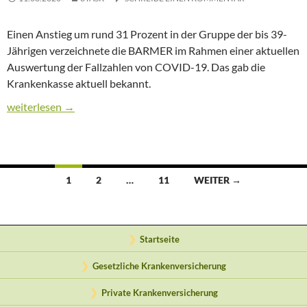
Einen Anstieg um rund 31 Prozent in der Gruppe der bis 39-
Jährigen verzeichnete die BARMER im Rahmen einer aktuellen
Auswertung der Fallzahlen von COVID-19. Das gab die
Krankenkasse aktuell bekannt.
Coronavirus: Krankschreibungen bei jungen Menschen gestieg
weiterlesen
→
1
2
…
11
WEITER →
Beitragsnavigation
Startseite
Gesetzliche Krankenversicherung
Private Krankenversicherung