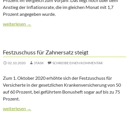
Prozent im Vergleich zum Vorjahr. Das liegt noch über dem
Anstieg der Inflationsrate, die im gleichen Monat mit 1,7
Prozent angegeben wurde.
Beiträge der PKV steigen stark
weiterlesen
→
Festzuschuss für Zahnersatz steigt
02.10.2020
3TASK
SCHREIBE EINEN KOMMENTAR
Zum 1. Oktober 2020 erhöhte sich der Festzuschuss für
Versicherte in der gesetzlichen Krankenversicherung von 50
auf 60 Prozent, bei geführtem Bonusheft sogar auf bis zu 75
Prozent.
Festzuschuss für Zahnersatz steigt
weiterlesen
→