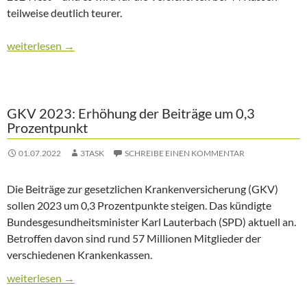
teilweise deutlich teurer.
Für 24 Mio. Kassenmitglieder steigt der Zusatzbeitrag 2024
weiterlesen
→
GKV 2023: Erhöhung der Beiträge um 0,3
Prozentpunkt
01.07.2022
3TASK
SCHREIBE EINEN KOMMENTAR
Die Beiträge zur gesetzlichen Krankenversicherung (GKV)
sollen 2023 um 0,3 Prozentpunkte steigen. Das kündigte
Bundesgesundheitsminister Karl Lauterbach (SPD) aktuell an.
Betroffen davon sind rund 57 Millionen Mitglieder der
verschiedenen Krankenkassen.
GKV 2023: Erhöhung der Beiträge um 0,3 Prozentpunkt
weiterlesen
→