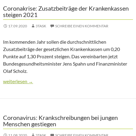
Coronakrise: Zusatzbeiträge der Krankenkassen
steigen 2021
17.09.2020
3TASK
SCHREIBE EINEN KOMMENTAR
Im kommenden Jahr sollen die durchschnittlichen
Zusatzbeiträge der gesetzlichen Krankenkassen um 0,20
Punkte auf 1,30 Prozent steigen. Das vereinbarten jetzt
Bundesgesundheitsminister Jens Spahn und Finanzminister
Olaf Scholz.
Coronakrise: Zusatzbeiträge der Krankenkassen steigen 2021
weiterlesen
→
Coronavirus: Krankschreibungen bei jungen
Menschen gestiegen
11.08.2020
3TASK
SCHREIBE EINEN KOMMENTAR