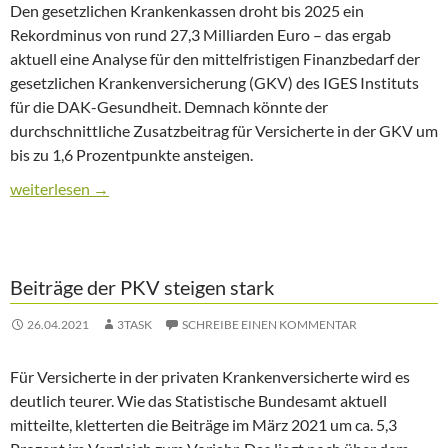
Den gesetzlichen Krankenkassen droht bis 2025 ein
Rekordminus von rund 27,3 Milliarden Euro – das ergab
aktuell eine Analyse für den mittelfristigen Finanzbedarf der
gesetzlichen Krankenversicherung (GKV) des IGES Instituts
für die DAK-Gesundheit. Demnach könnte der
durchschnittliche Zusatzbeitrag für Versicherte in der GKV um
bis zu 1,6 Prozentpunkte ansteigen.
DAK-Studie: GKV droht Rekordminus
weiterlesen
→
Beiträge der PKV steigen stark
26.04.2021
3TASK
SCHREIBE EINEN KOMMENTAR
Für Versicherte in der privaten Krankenversicherte wird es
deutlich teurer. Wie das Statistische Bundesamt aktuell
mitteilte, kletterten die Beiträge im März 2021 um ca. 5,3