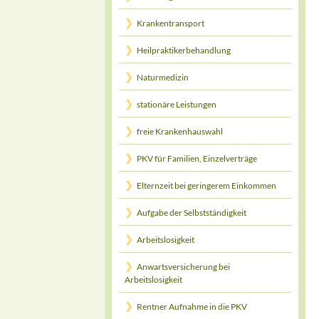
Krankentransport
Heilpraktikerbehandlung
Naturmedizin
stationäre Leistungen
freie Krankenhauswahl
PKV für Familien, Einzelverträge
Elternzeit bei geringerem Einkommen
Aufgabe der Selbstständigkeit
Arbeitslosigkeit
Anwartsversicherung bei
Arbeitslosigkeit
Rentner Aufnahme in die PKV