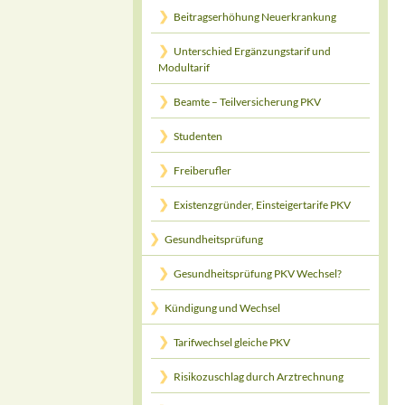
Beitragserhöhung Neuerkrankung
Unterschied Ergänzungstarif und
Modultarif
Beamte – Teilversicherung PKV
Studenten
Freiberufler
Existenzgründer, Einsteigertarife PKV
Gesundheitsprüfung
Gesundheitsprüfung PKV Wechsel?
Kündigung und Wechsel
Tarifwechsel gleiche PKV
Risikozuschlag durch Arztrechnung