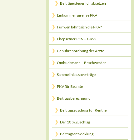
Beiträge steuerlich absetzen
Einkommensgrenze PKV
Für wen lohnt sich die PKV?
Ehepartner PKV – GKV?
Gebührenordnung der Ärzte
Ombudsmann – Beschwerden
Sammelinkassoverträge
PKV für Beamte
Beitragsberechnung
Beitragszuschuss für Rentner
Der 10 % Zuschlag
Beitragsentwicklung