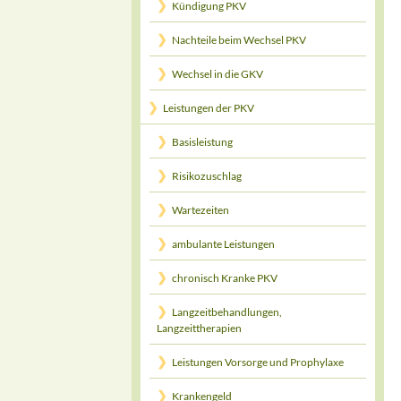
Kündigung PKV
Nachteile beim Wechsel PKV
Wechsel in die GKV
Leistungen der PKV
Basisleistung
Risikozuschlag
Wartezeiten
ambulante Leistungen
chronisch Kranke PKV
Langzeitbehandlungen,
Langzeittherapien
Leistungen Vorsorge und Prophylaxe
Krankengeld