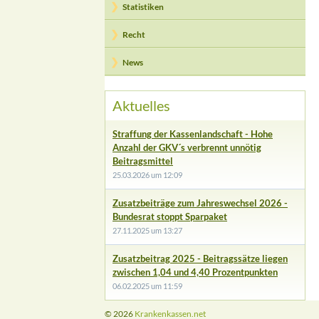
Statistiken
Recht
News
Aktuelles
Straffung der Kassenlandschaft - Hohe
Anzahl der GKV´s verbrennt unnötig
Beitragsmittel
25.03.2026 um 12:09
Zusatzbeiträge zum Jahreswechsel 2026 -
Bundesrat stoppt Sparpaket
27.11.2025 um 13:27
Zusatzbeitrag 2025 - Beitragssätze liegen
zwischen 1,04 und 4,40 Prozentpunkten
06.02.2025 um 11:59
© 2026
Krankenkassen.net