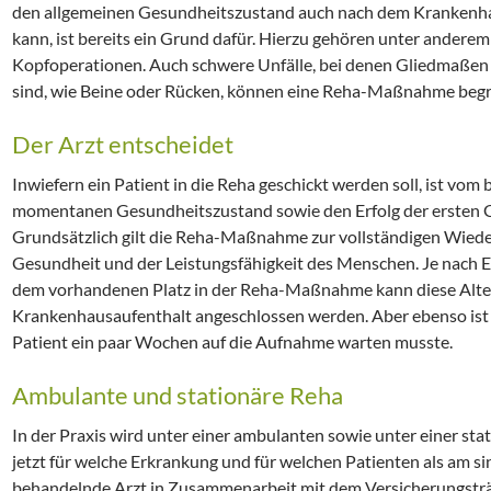
den allgemeinen Gesundheitszustand auch nach dem Krankenha
kann, ist bereits ein Grund dafür. Hierzu gehören unter andere
Kopfoperationen. Auch schwere Unfälle, bei denen Gliedmaßen n
sind, wie Beine oder Rücken, können eine Reha-Maßnahme beg
Der Arzt entscheidet
Inwiefern ein Patient in die Reha geschickt werden soll, ist vo
momentanen Gesundheitszustand sowie den Erfolg der ersten G
Grundsätzlich gilt die Reha-Maßnahme zur vollständigen Wieder
Gesundheit und der Leistungsfähigkeit des Menschen. Je nach E
dem vorhandenen Platz in der Reha-Maßnahme kann diese Altern
Krankenhausaufenthalt angeschlossen werden. Aber ebenso ist 
Patient ein paar Wochen auf die Aufnahme warten musste.
Ambulante und stationäre Reha
In der Praxis wird unter einer ambulanten sowie unter einer st
jetzt für welche Erkrankung und für welchen Patienten als am sinn
behandelnde Arzt in Zusammenarbeit mit dem Versicherungsträ