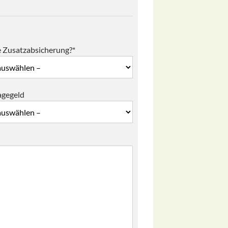
e Zusatzabsicherung?*
agegeld