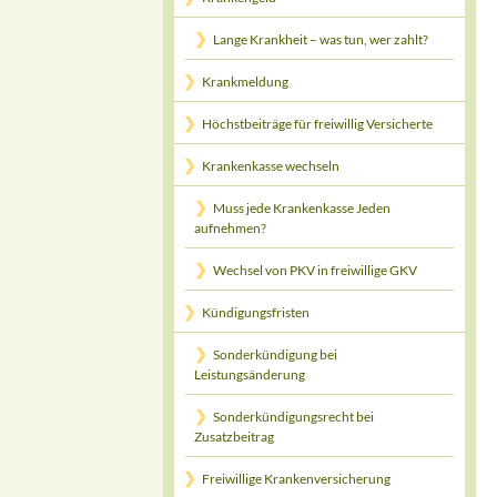
Lange Krankheit – was tun, wer zahlt?
Krankmeldung
Höchstbeiträge für freiwillig Versicherte
Krankenkasse wechseln
Muss jede Krankenkasse Jeden
aufnehmen?
Wechsel von PKV in freiwillige GKV
Kündigungsfristen
Sonderkündigung bei
Leistungsänderung
Sonderkündigungsrecht bei
Zusatzbeitrag
Freiwillige Krankenversicherung