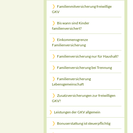
Familienmitversicherung freiwillige
GKV
Bis wann sind Kinder
familienversichert?
Einkommensgrenze
Familienversicherung
Familienversicherung nur für Haushalt?
Familienversicherung bei Trennung
Familienversicherung
Lebensgemeinschaft
Zusatzversicherungen zur freiwilligen
GKV?
Leistungen der GKV allgemein
Bonuserstattung ist steuerpflichtig