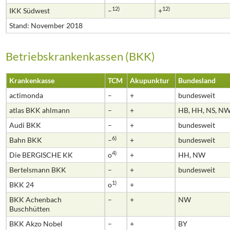
12)
12)
IKK Südwest
–
+
Stand: November 2018
Betriebskrankenkassen (BKK)
Krankenkasse
TCM
Akupunktur
Bundesland
actimonda
–
+
bundesweit
atlas BKK ahlmann
–
+
HB, HH, NS, NW
Audi BKK
–
+
bundesweit
6)
Bahn BKK
–
+
bundesweit
4)
Die BERGISCHE KK
o
+
HH, NW
Bertelsmann BKK
–
+
bundesweit
1)
BKK 24
o
+
BKK Achenbach
–
+
NW
Buschhütten
BKK Akzo Nobel
–
+
BY