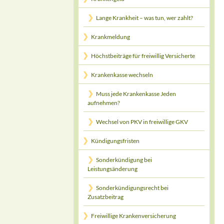
Lange Krankheit – was tun, wer zahlt?
Krankmeldung
Höchstbeiträge für freiwillig Versicherte
Krankenkasse wechseln
Muss jede Krankenkasse Jeden
aufnehmen?
Wechsel von PKV in freiwillige GKV
Kündigungsfristen
Sonderkündigung bei
Leistungsänderung
Sonderkündigungsrecht bei
Zusatzbeitrag
Freiwillige Krankenversicherung