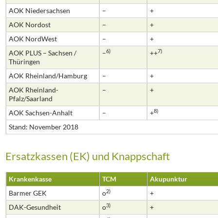
AOK Niedersachsen
–
+
AOK Nordost
–
+
AOK NordWest
–
+
6)
7)
AOK PLUS – Sachsen /
–
++
Thüringen
AOK Rheinland/Hamburg
–
+
AOK Rheinland-
–
+
Pfalz/Saarland
8)
AOK Sachsen-Anhalt
–
+
Stand: November 2018
Ersatzkassen (EK) und Knappschaft
Krankenkasse
TCM
Akupunktur
2)
Barmer GEK
o
+
3)
DAK-Gesundheit
o
+