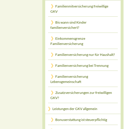
Familienmitversicherung freiwillige
GKV
Bis wann sind Kinder
familienversichert?
Einkommensgrenze
Familienversicherung
Familienversicherung nur für Haushalt?
Familienversicherung bei Trennung
Familienversicherung
Lebensgemeinschaft
Zusatzversicherungen zur freiwilligen
GKV?
Leistungen der GKV allgemein
Bonuserstattung ist steuerpflichtig