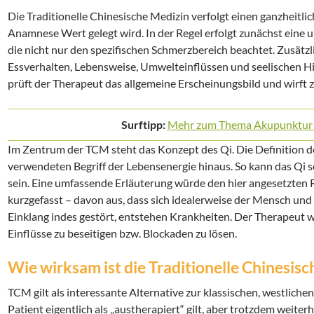
Die Traditionelle Chinesische Medizin verfolgt einen ganzheitli
Anamnese Wert gelegt wird. In der Regel erfolgt zunächst eine 
die nicht nur den spezifischen Schmerzbereich beachtet. Zusätz
Essverhalten, Lebensweise, Umwelteinflüssen und seelischen Hi
prüft der Therapeut das allgemeine Erscheinungsbild und wirft
Surftipp:
Mehr zum Thema Akupunktur +
Im Zentrum der TCM steht das Konzept des Qi. Die Definition d
verwendeten Begriff der Lebensenergie hinaus. So kann das Qi s
sein. Eine umfassende Erläuterung würde den hier angesetzten 
kurzgefasst – davon aus, dass sich idealerweise der Mensch und
Einklang indes gestört, entstehen Krankheiten. Der Therapeut wi
Einflüsse zu beseitigen bzw. Blockaden zu lösen.
Wie wirksam ist die Traditionelle Chinesis
TCM gilt als interessante Alternative zur klassischen, westlich
Patient eigentlich als „austherapiert“ gilt, aber trotzdem weit