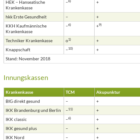
6)
HEK – Hanseatische
–
+
Krankenkasse
hkk Erste Gesundheit
–
+
6)
9)
KKH Kaufmännische
–
+
Krankenkasse
1)
Techniker Krankenkasse
o
+
10)
Knappschaft
–
+
Stand: November 2018
Innungskassen
Krankenkasse
TCM
Akupunktur
BIG direkt gesund
–
+
11)
IKK Brandenburg und Berlin
–
+
6)
IKK classic
–
+
IKK gesund plus
–
+
IKK Nord
–
+