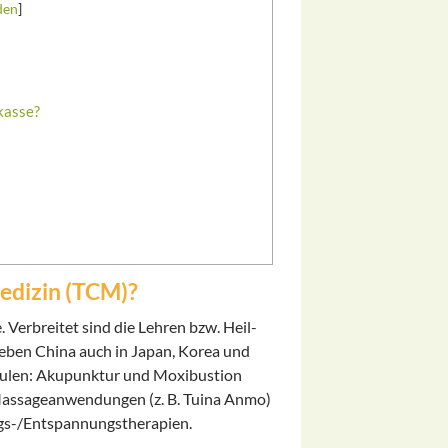
den
]
kasse?
Medizin (TCM)?
 Verbreitet sind die Lehren bzw. Heil-
eben China auch in Japan, Korea und
 Säulen: Akupunktur und Moxibustion
 Massageanwendungen (z. B. Tuina Anmo)
gs-/Entspannungstherapien.