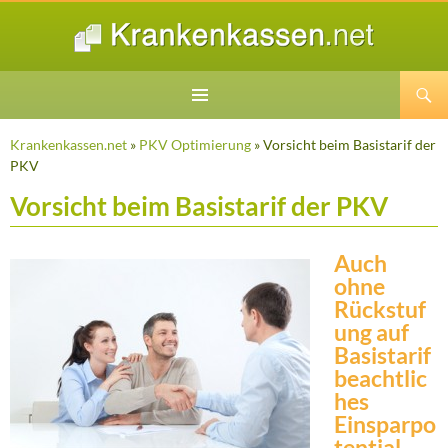
Suchen
ZUM
INHALT
Krankenkassen.net
»
PKV Optimierung
» Vorsicht beim Basistarif der
SPRINGEN
PKV
Vorsicht beim Basistarif der PKV
Auch
ohne
Rückstuf
ung auf
Basistarif
beachtlic
hes
Einsparpo
tential