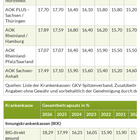
NordWest
AOK PLUS –
17,70
17,70
16,40
16,10
15,80
15,80
15,20
Sachsen /
Thüringen
AOK
17,89
17,59
16,80
16,40
16,20
15,70
15,70
Rheinland /
Hamburg
AOK
17,07
17,07
16,40
16,40
15,90
15,50
15,50
Rheinland-
Pfalz/Saarland
AOK Sachsen-
17,49
17,10
15,90
15,60
15,40
15,20
14,60
Anhalt
Quellen: Liste der Krankenkassen: GKV-Spitzenverband, Zusatzbeiträg
Angaben ohne Gewähr und vorbehaltlich der Genehmigung durch den
Krankenkasse
Gesamtbeitragssatz in %
2026
2025
2024
2023
2022
2021
202
Innungskrankenkassen (IKK)
BIG direkt
18,29
17,99
16,25
16,05
15,90
15,90
15,9
gesund