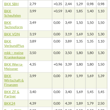
BKK SBH
2,79
+0,35
2,44
1,29
0,98
0,98
BKK
3,99
+0,59
3,40
1,85
1,40
1,10
Scheufelen
BKK
3,49
0,00
3,49
1,50
1,50
1,50
Technoform
BKK VDN
3,19
0,00
3,19
1,69
1,50
1,30
BKK
3,89
0,00
3,89
1,35
1,35
1,10
VerbundPlus
mkk – meine
3,50
0,00
3,50
1,80
1,80
1,30
Krankenkasse
BKK Werra-
4,35
+0,96
3,39
1,80
1,80
1,50
Meissner
BKK
3,99
0,00
3,99
1,99
1,69
1,39
Wirtschaft &
Finanzen
BKK ZF &
3,40
0,00
3,40
1,69
1,45
1,45
Partner
BKK24
4,39
0,00
4,39
1,89
1,79
2,50