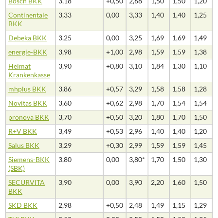
Bosch BKK
3,18
+0,50
2,68
1,50
1,50
1,20
Continentale
3,33
0,00
3,33
1,40
1,40
1,25
BKK
Debeka BKK
3,25
0,00
3,25
1,69
1,69
1,49
energie-BKK
3,98
+1,00
2,98
1,59
1,59
1,38
Heimat
3,90
+0,80
3,10
1,84
1,30
1,10
Krankenkasse
mhplus BKK
3,86
+0,57
3,29
1,58
1,58
1,28
Novitas BKK
3,60
+0,62
2,98
1,70
1,54
1,54
pronova BKK
3,70
+0,50
3,20
1,80
1,70
1,50
R+V BKK
3,49
+0,53
2,96
1,40
1,40
1,20
Salus BKK
3,29
+0,30
2,99
1,59
1,59
1,45
Siemens-BKK
3,80
0,00
3,80*
1,70
1,50
1,30
(SBK)
SECURVITA
3,90
0,00
3,90
2,20
1,60
1,50
BKK
SKD BKK
2,98
+0,50
2,48
1,49
1,15
1,29