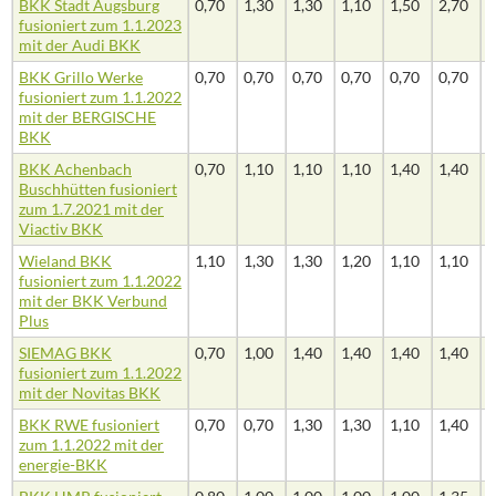
BKK Stadt Augsburg
0,70
1,30
1,30
1,10
1,50
2,70
2
fusioniert zum 1.1.2023
mit der Audi BKK
BKK Grillo Werke
0,70
0,70
0,70
0,70
0,70
0,70
1
fusioniert zum 1.1.2022
mit der BERGISCHE
BKK
BKK Achenbach
0,70
1,10
1,10
1,10
1,40
1,40
1
Buschhütten fusioniert
zum 1.7.2021 mit der
Viactiv BKK
Wieland BKK
1,10
1,30
1,30
1,20
1,10
1,10
1
fusioniert zum 1.1.2022
mit der BKK Verbund
Plus
SIEMAG BKK
0,70
1,00
1,40
1,40
1,40
1,40
1
fusioniert zum 1.1.2022
mit der Novitas BKK
BKK RWE fusioniert
0,70
0,70
1,30
1,30
1,10
1,40
1
zum 1.1.2022 mit der
energie-BKK