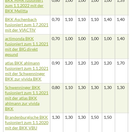
BKK HMR fusioniert
0,80
1,00
1,00
1,00
1,00
1,35
1
zum 1.1.2022 mit der
BKK Melitta
BKK Aschenbach
0,70
1,10
1,10
1,10
1,40
1,40
1
fusioniert zum 1.7.2021
mit der VIACTIV
actimonda BKK
0,70
1,00
1,00
1,00
1,00
1,40
fusioniert zum 1.1.2021
mit der BIG direkt
gesund
atlas BKK ahlmann
0,90
1,20
1,20
1,20
1,20
1,70
fusioniert zum 1.1.2021
mit der Schwenninger
BKK zur vivida BKK
Schwenninger BKK
0,80
1,10
1,30
1,30
1,30
1,30
fusioniert zum 1.1.2021
mit der atlas BKK
ahlmann zur vivida
BKK
Brandenburgische BKK
1,30
1,30
1,30
1,50
1,50
fusioniert zum 1.1.2020
mit der BKK VBU