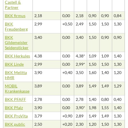
Castell &
Partner
BKK firmus
2,18
0,00
2,18
0,90
0,90
0,84
BKK
2,99
+0,50
2,49
1,50
1,50
1,30
Freudenberg
BKK
3,40
0,00
3,40
1,50
0,90
0,90
Gildemeister
Seidensticker
BKK Herkules
4,38
0,00
4,38*
1,09
1,09
1,40
BKK Linde
2,99
0,00
2,99*
1,50
1,50
1,30
BKK Melitta
3,90
+0,40
3,50
1,60
1,40
1,20
HMR
MOBIL
3,89
0,00
3,89
1,49
1,49
1,29
Krankenkasse
BKK PFAFF
2,78
0,00
2,78
1,40
0,80
0,40
BKK Pfalz
3,90
0,00
3,90*
1,98
1,55
1,40
BKK ProVita
3,79
+0,90
2,89
1,49
1,49
1,30
BKK public
2,50
+0,20
2,30
1,20
1,50
1,30