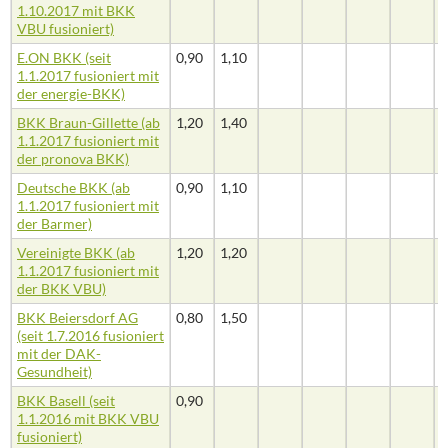
1.10.2017 mit BKK
VBU fusioniert)
E.ON BKK (seit
0,90
1,10
1.1.2017 fusioniert mit
der energie-BKK)
BKK Braun-Gillette (ab
1,20
1,40
1.1.2017 fusioniert mit
der pronova BKK)
Deutsche BKK (ab
0,90
1,10
1.1.2017 fusioniert mit
der Barmer)
Vereinigte BKK (ab
1,20
1,20
1.1.2017 fusioniert mit
der BKK VBU)
BKK Beiersdorf AG
0,80
1,50
(seit 1.7.2016 fusioniert
mit der DAK-
Gesundheit)
BKK Basell (seit
0,90
1.1.2016 mit BKK VBU
fusioniert)