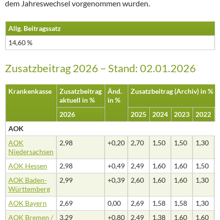
dem Jahreswechsel vorgenommen wurden.
Allg. Beitragssatz
14,60 %
Zusatzbeitrag 2026 – Stand: 02.01.2026
Krankenkasse
Zusatzbeitrag
Änd.
Zusatzbeitrag (Archiv) in %
aktuell in %
in %
2026
2025
2024
2023
2022
AOK
AOK
2,98
+0,20
2,70
1,50
1,50
1,30
Niedersachsen
AOK Hessen
2,98
+0,49
2,49
1,60
1,60
1,50
AOK Baden-
2,99
+0,39
2,60
1,60
1,60
1,30
Württemberg
AOK Bayern
2,69
0,00
2,69
1,58
1,58
1,30
AOK Bremen /
3,29
+0,80
2,49
1,38
1,60
1,60