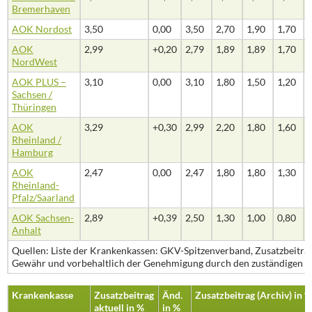
Bremerhaven
AOK Nordost
3,50
0,00
3,50
2,70
1,90
1,70
AOK
2,99
+0,20
2,79
1,89
1,89
1,70
NordWest
AOK PLUS –
3,10
0,00
3,10
1,80
1,50
1,20
Sachsen /
Thüringen
AOK
3,29
+0,30
2,99
2,20
1,80
1,60
Rheinland /
Hamburg
AOK
2,47
0,00
2,47
1,80
1,80
1,30
Rheinland-
Pfalz/Saarland
AOK Sachsen-
2,89
+0,39
2,50
1,30
1,00
0,80
Anhalt
Quellen: Liste der Krankenkassen: GKV-Spitzenverband, Zusatzbeiträ
Gewähr und vorbehaltlich der Genehmigung durch den zuständigen Ve
Krankenkasse
Zusatzbeitrag
Änd.
Zusatzbeitrag (Archiv) in %
aktuell in %
in %