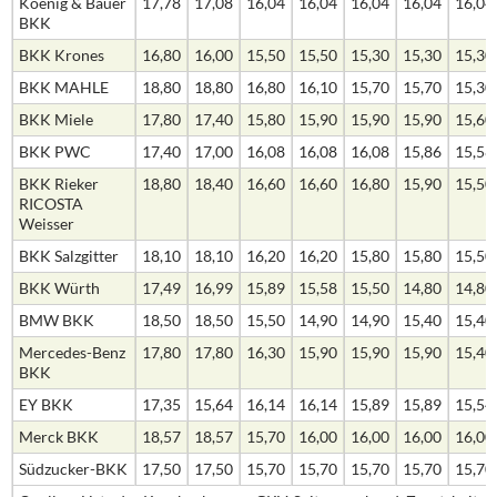
Koenig & Bauer
17,78
17,08
16,04
16,04
16,04
16,04
16,04
BKK
BKK Krones
16,80
16,00
15,50
15,50
15,30
15,30
15,30
BKK MAHLE
18,80
18,80
16,80
16,10
15,70
15,70
15,30
BKK Miele
17,80
17,40
15,80
15,90
15,90
15,90
15,60
BKK PWC
17,40
17,00
16,08
16,08
16,08
15,86
15,58
BKK Rieker
18,80
18,40
16,60
16,60
16,80
15,90
15,50
RICOSTA
Weisser
BKK Salzgitter
18,10
18,10
16,20
16,20
15,80
15,80
15,50
BKK Würth
17,49
16,99
15,89
15,58
15,50
14,80
14,80
BMW BKK
18,50
18,50
15,50
14,90
14,90
15,40
15,40
Mercedes-Benz
17,80
17,80
16,30
15,90
15,90
15,90
15,40
BKK
EY BKK
17,35
15,64
16,14
16,14
15,89
15,89
15,54
Merck BKK
18,57
18,57
15,70
16,00
16,00
16,00
16,00
Südzucker-BKK
17,50
17,50
15,70
15,70
15,70
15,70
15,70