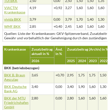
TUI BKK
2,50
0,00
2,50
1,50
1,50
1,35
VIACTIV
4,19
+0,92
3,27
1,60
1,60
1,60
Krankenkasse
vivida BKK
3,79
0,00
3,79
1,70
1,40
1,30
WMF BKK
2,85
+0,40
2,45
1,60
1,60
1,60
Quellen: Liste der Krankenkassen: GKV-Spitzenverband, Zusatzbeiträ
Gewähr und vorbehaltlich der Genehmigung durch den zuständigen Ve
Krankenkasse
Zusatzbeitrag
Änd.
Zusatzbeitrag (Archiv) in %
aktuell in %
in %
2026
2025
2024
2023
2022
BKK (betriebsbezogen)
BKK B. Braun
3,65
+0,70
2,95
1,75
1,75
1,50
Aesculap
BKK Deutsche
3,40
0,00
3,40
1,90
1,60
1,30
Bank AG
BKK der MTU
2,80
0,00
2,80
1,60
1,60
1,60
Friedrichshafen
GmbH