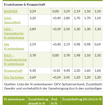
Ersatzkassen & Knappschaft
BARMER
3,29
0,00
3,29
2,19
1,50
1,50
DAK-
3,20
+0,40
2,80
1,70
1,70
1,50
Gesundheit
HEK –
2,89
+0,39
2,50
1,30
1,30
1,30
Hanseatische
Krankenkasse
hkk
2,59
+0,40
2,19
0,98
0,98
0,69
Krankenkasse
KKH –
3,78
0,00
3,78
1,98
1,50
1,50
Kaufmännische
Krankenkasse
Knappschaft
4,30
-0,10
4,40
2,20
1,60
1,60
Die Techniker
2,69
+0,24
2,45
1,20
1,20
1,20
Quellen: Liste der Krankenkassen: GKV-Spitzenverband, Zusatzbeiträ
Gewähr und vorbehaltlich der Genehmigung durch den zuständigen Ve
Krankenkasse
Zusatzbeitrag
Änd.
Zusatzbeitrag (Archiv) in %
aktuell in %
in %