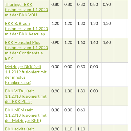
Thüringer BKK
0,80
0,80
0,80
0,80
0,90
fusioniert zum 1.1.2020
mit der BKK VBU
BKK B. Braun
1,20
1,20
1,30
1,30
1,30
fusioniert zum 1.1.2020
mit der BKK Aesculap
BKK Henschel Plus
0,90
1,20
1,60
1,60
1,60
fusioniert zum 1.1.2020
mit der Continentale
BKK
Metzinger BKK (seit
0,00
0,00
0,30
0,00
1.1.2019 fusioniert mit
der mhplus
Krankenkasse)
BKK VITAL (seit
0,90
1,30
1,80
0,00
1.1.2018 fusioniert mit
der BKK Pfalz)
BKK MEM (seit
0,30
0,30
0,60
1.1.2018 fusioniert mit
der Metzinger BKK)
BKK advita (seit
0,90
1,10
1,10