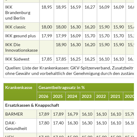
IKK
18,95
18,95
16,59
16,27
16,09
16,09
16,0
Brandenburg
und Berlin
IKK classic
18,00
18,00
16,30
16,20
15,90
15,90
15,6
IKK gesund plus
17,99
17,99
16,09
15,70
15,70
15,70
15,2
IKK Die
18,90
16,30
16,20
15,90
15,90
15,9
Innovationskasse
IKK Südwest
17,85
17,85
16,25
16,25
16,10
16,10
16,1
Quellen: Liste der Krankenkassen: GKV-Spitzenverband, Zusatzbeiträ
ohne Gewähr und vorbehaltlich der Genehmigung durch den zuständi
Krankenkasse
Gesamtbeitragssatz in %
2026
2025
2024
2023
2022
2021
2020
Ersatzkassen & Knappschaft
BARMER
17,89
17,89
16,79
16,10
16,10
16,10
15,70
DAK-
17,80
17,40
16,30
16,30
16,10
16,10
16,10
Gesundheit