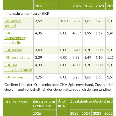
2026
2025
2024
2023
2022
Innungskrankenkassen (IKK)
BIG direkt
3,69
+0,30
3,39
1,65
1,45
1,30
gesund
IKK
4,35
0,00
4,35*
1,99
1,67
1,49
Brandenburg
und Berlin
IKK classic
3,40
0,00
3,40
1,70
1,60
1,30
IKK gesund plus
3,39
0,00
3,39
1,49
1,10
1,10
IKK Die
4,30
0,00
4,30
1,70
1,60
1,30
Innovationskasse
IKK Südwest
3,25
0,00
3,25
1,65
1,65
1,50
Quellen: Liste der Krankenkassen: GKV-Spitzenverband, Zusatzbeiträ
Gewähr und vorbehaltlich der Genehmigung durch den zuständigen Ve
Krankenkasse
Zusatzbeitrag
Änd.
Zusatzbeitrag (Archiv) in %
aktuell in %
in %
2026
2025
2024
2023
2022