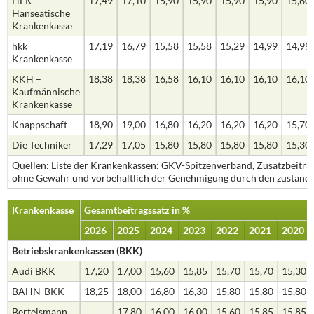
HEK –
17,49
17,10
15,90
15,90
15,90
15,90
15,60
Hanseatische
Krankenkasse
hkk
17,19
16,79
15,58
15,58
15,29
14,99
14,99
Krankenkasse
KKH –
18,38
18,38
16,58
16,10
16,10
16,10
16,10
Kaufmännische
Krankenkasse
Knappschaft
18,90
19,00
16,80
16,20
16,20
16,20
15,70
Die Techniker
17,29
17,05
15,80
15,80
15,80
15,80
15,30
Quellen: Liste der Krankenkassen: GKV-Spitzenverband, Zusatzbeiträ
ohne Gewähr und vorbehaltlich der Genehmigung durch den zuständi
Krankenkasse
Gesamtbeitragssatz in %
2026
2025
2024
2023
2022
2021
2020
Betriebskrankenkassen (BKK)
Audi BKK
17,20
17,00
15,60
15,85
15,70
15,70
15,30
BAHN-BKK
18,25
18,00
16,80
16,30
15,80
15,80
15,80
Bertelsmann
17,80
16,00
16,00
15,60
15,85
15,85