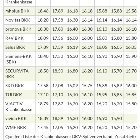
Krankenkasse
mhplus BKK
18,46
17,89
16,18
16,18
15,88
15,88
15,58
Novitas BKK
18,20
17,58
16,30
16,14
16,14
16,14
16,14
pronova BKK
18,30
17,80
16,40
16,30
16,10
16,10
16,10
R+V BKK
18,09
17,56
16,00
16,00
15,80
15,80
15,80
Salus BKK
17,89
17,59
16,19
16,19
16,05
16,05
16,05
Siemens-BKK
18,40
17,50
16,30
16,10
15,90
15,90
15,90
(SBK)
SECURVITA
18,50
18,50
16,80
16,20
16,10
15,70
15,70
BKK
SKD BKK
17,58
17,08
16,09
15,75
15,89
15,89
16,00
TUI BKK
17,10
17,10
16,10
16,10
15,95
15,85
15,85
VIACTIV
18,79
17,87
16,20
16,20
16,20
16,20
15,80
Krankenkasse
vivida BKK
18,39
18,39
16,30
16,00
15,90
15,90
WMF BKK
17,45
17,05
16,20
16,20
16,20
16,20
15,70
Quellen: Liste der Krankenkassen: GKV-Spitzenverband, Zusatzbeiträg