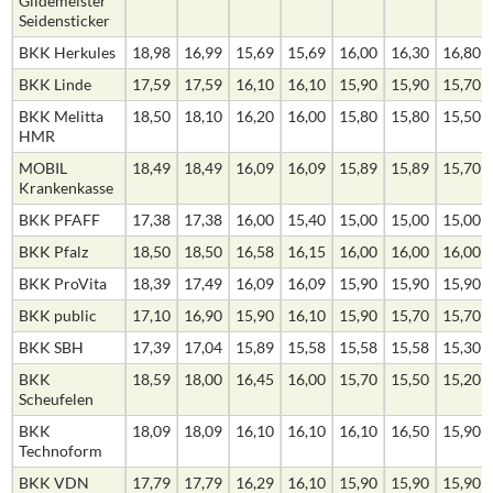
Gildemeister
Seidensticker
BKK Herkules
18,98
16,99
15,69
15,69
16,00
16,30
16,80
BKK Linde
17,59
17,59
16,10
16,10
15,90
15,90
15,70
BKK Melitta
18,50
18,10
16,20
16,00
15,80
15,80
15,50
HMR
MOBIL
18,49
18,49
16,09
16,09
15,89
15,89
15,70
Krankenkasse
BKK PFAFF
17,38
17,38
16,00
15,40
15,00
15,00
15,00
BKK Pfalz
18,50
18,50
16,58
16,15
16,00
16,00
16,00
BKK ProVita
18,39
17,49
16,09
16,09
15,90
15,90
15,90
BKK public
17,10
16,90
15,90
16,10
15,90
15,70
15,70
BKK SBH
17,39
17,04
15,89
15,58
15,58
15,58
15,30
BKK
18,59
18,00
16,45
16,00
15,70
15,50
15,20
Scheufelen
BKK
18,09
18,09
16,10
16,10
16,10
16,50
15,90
Technoform
BKK VDN
17,79
17,79
16,29
16,10
15,90
15,90
15,90