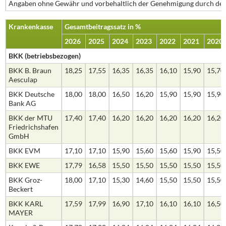
Angaben ohne Gewähr und vorbehaltlich der Genehmigung durch den
Krankenkasse
Gesamtbeitragssatz in %
2026
2025
2024
2023
2022
2021
2020
BKK (betriebsbezogen)
BKK B. Braun
18,25
17,55
16,35
16,35
16,10
15,90
15,70
Aesculap
BKK Deutsche
18,00
18,00
16,50
16,20
15,90
15,90
15,90
Bank AG
BKK der MTU
17,40
17,40
16,20
16,20
16,20
16,20
16,20
Friedrichshafen
GmbH
BKK EVM
17,10
17,10
15,90
15,60
15,60
15,90
15,50
BKK EWE
17,79
16,58
15,50
15,50
15,50
15,50
15,50
BKK Groz-
18,00
17,10
15,30
14,60
15,50
15,50
15,50
Beckert
BKK KARL
17,59
17,99
16,90
17,10
16,10
16,10
16,50
MAYER