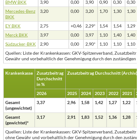
BMW BKK
3,90
0,00
3,90
0,90
0,30
0,30
Mercedes-Benz
3,20
0,00
3,20
1,70
1,30
1,30
BKK
EY BKK
2,75
+0,46
2,29*
1,54
1,54
1,29
Merck BKK
3,97
0,00
3,97
1,10
1,40
1,40
Südzucker-BKK
2,90
0,00
2,90*
1,10
1,10
1,10
Quellen: Liste der Krankenkassen: GKV-Spitzenverband, Zusatzbeiträ
Gewähr und vorbehaltlich der Genehmigung durch den zuständigen Ve
Krankenkasse
Zusatzbeitrag
Zusatzbeitrag Durchschnitt (Archiv) 
Durchschnitt
in %
2026
2025
2024
2023
2022
2021
2
Gesamt
3,37
2,96
1,58
1,42
1,27
1,22
1
(ungewichtet)
Gesamt
3,17
2,91
1,83
1,52
1,36
1,28
1
(gewichtet)*
Quellen: Liste der Krankenkassen: GKV-Spitzenverband, Zusatzbeiträ
ohne Gewähr und vorbehaltlich der Genehmigung durch den zuständig