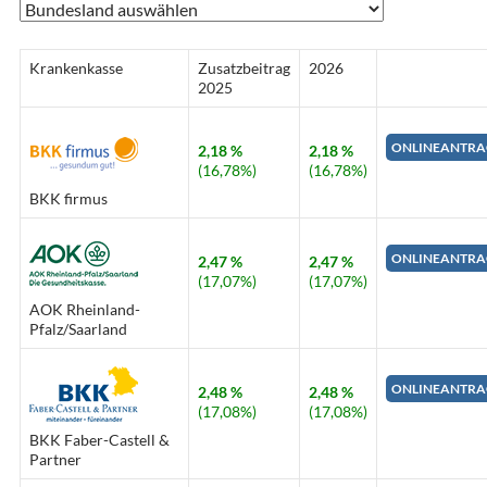
Krankenkasse
Zusatzbeitrag
2026
2025
ONLINEANTRA
2,18 %
2,18 %
(16,78%)
(16,78%)
BKK firmus
ONLINEANTRA
2,47 %
2,47 %
(17,07%)
(17,07%)
AOK Rheinland-
Pfalz/Saarland
ONLINEANTRA
2,48 %
2,48 %
(17,08%)
(17,08%)
BKK Faber-Castell &
Partner