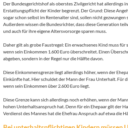
Der Bundesgerichtshof als oberstes Zivilgericht hat allerdings in
Erstattungspflicht der Kinder begrenzt. Der Grund: Diese Angehö
sogar schon selbst im Rentenalter sind, sollen nicht gezwungen 
Außerdem wissen die Bundesrichter, dass diese Generation teilw
und auch für ihre eigene Altersvorsorge sparen muss.
Daher gilt als grobe Faustregel: Ein erwachsenes Kind muss für 
wenn sein Einkommen 1.600 Euro überschreitet. Einen Überschus
abgeben, sondern in der Regel nur die Hälfte davon.
Diese Einkommensgrenze liegt allerdings höher, wenn der Ehepar
Einkünfte hat. Hier schuldet der Mann der Frau Unterhalt. Für d
wenn sein Einkommen über 2.600 Euro liegt.
Diese Grenze kann sich allerdings noch erhöhen, wenn der Mann
hohen Unterhaltsanspruch hat. Denn für ein Ehepaar gilt der H
Verdienst des Mannes hat die Ehefrau Anspruch auf etwa die Häl
Bei unterhaltspflichtigen Kindern müssen U