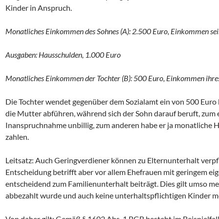
Kinder in Anspruch.
Monatliches Einkommen des Sohnes (A): 2.500 Euro, Einkommen sei
Ausgaben: Hausschulden, 1.000 Euro
Monatliches Einkommen der Tochter (B): 500 Euro, Einkommen ihr
Die Tochter wendet gegenüber dem Sozialamt ein von 500 Euro k
die Mutter abführen, während sich der Sohn darauf beruft, zum ei
Inanspruchnahme unbillig, zum anderen habe er ja monatliche 
zahlen.
Leitsatz: Auch Geringverdiener können zu Elternunterhalt verpf
Entscheidung betrifft aber vor allem Ehefrauen mit geringem
entscheidend zum Familienunterhalt beiträgt. Dies gilt umso me
abbezahlt wurde und auch keine unterhaltspflichtigen Kinder m
Von daher gilt: Gemäß § 1602 Abs. 1 BGB besteht im Beispielfal