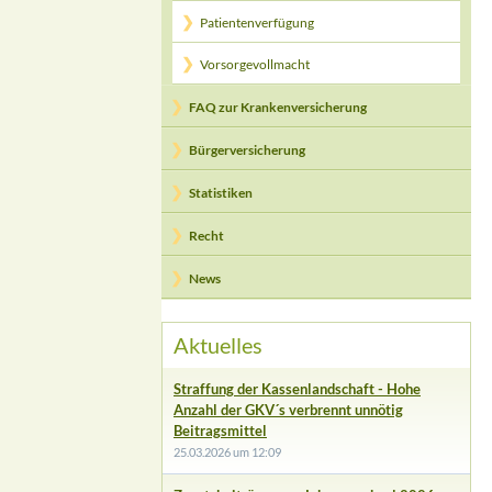
Patientenverfügung
Vorsorgevollmacht
FAQ zur Krankenversicherung
Bürgerversicherung
Statistiken
Recht
News
Aktuelles
Straffung der Kassenlandschaft - Hohe
Anzahl der GKV´s verbrennt unnötig
Beitragsmittel
25.03.2026 um 12:09