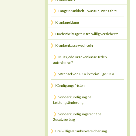
Lange Krankheit – was tun, wer zahlt?
Krankmeldung
Höchstbeiträge für freiwillig Versicherte
Krankenkasse wechseln
Muss jede Krankenkasse Jeden
aufnehmen?
Wechsel von PKV in freiwillige GKV
Kündigungsfristen
Sonderkündigung bei
Leistungsänderung
Sonderkündigungsrecht bei
Zusatzbeitrag
Freiwillige Krankenversicherung