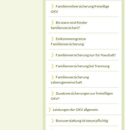
Familienmitversicherung freiwillige
GKV
Bis wann sind Kinder
familienversichert?
Einkommensgrenze
Familienversicherung
Familienversicherung nur für Haushalt?
Familienversicherung bei Trennung
Familienversicherung
Lebensgemeinschaft
Zusatzversicherungen zur freiwilligen
GKV?
Leistungen der GKV allgemein
Bonuserstattung ist steuerpflichtig