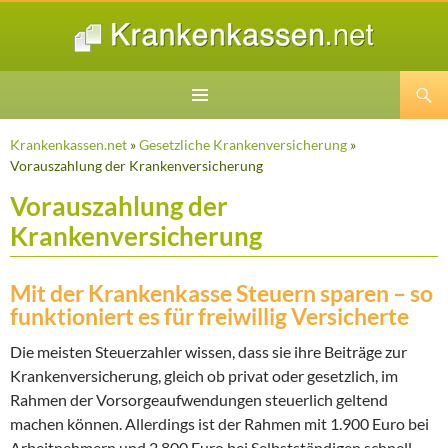
Suchen
ZUM
INHALT
Krankenkassen.net
»
Gesetzliche Krankenversicherung
»
SPRINGEN
Vorauszahlung der Krankenversicherung
Vorauszahlung der
Krankenversicherung
Mit der Krankenkasse Steuern sparen – so
funktioniert es für freiwillig Versicherte
Die meisten Steuerzahler wissen, dass sie ihre Beiträge zur
Krankenversicherung, gleich ob privat oder gesetzlich, im
Rahmen der Vorsorgeaufwendungen steuerlich geltend
machen können. Allerdings ist der Rahmen mit 1.900 Euro bei
Arbeitnehmern und 2.800 Euro bei Selbstständigen schnell