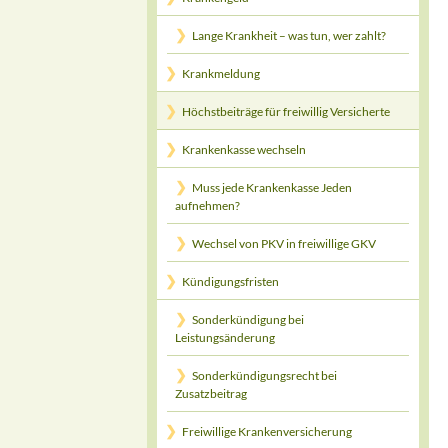
Lange Krankheit – was tun, wer zahlt?
Krankmeldung
Höchstbeiträge für freiwillig Versicherte
Krankenkasse wechseln
Muss jede Krankenkasse Jeden
aufnehmen?
Wechsel von PKV in freiwillige GKV
Kündigungsfristen
Sonderkündigung bei
Leistungsänderung
Sonderkündigungsrecht bei
Zusatzbeitrag
Freiwillige Krankenversicherung