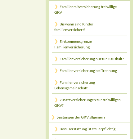
Familienmitversicherung freiwillige
GKV
Bis wann sind Kinder
familienversichert?
Einkommensgrenze
Familienversicherung
Familienversicherung nur für Haushalt?
Familienversicherung bei Trennung
Familienversicherung
Lebensgemeinschaft
Zusatzversicherungen zur freiwilligen
GKV?
Leistungen der GKV allgemein
Bonuserstattung ist steuerpflichtig