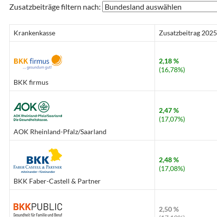
Zusatzbeiträge filtern nach:
Krankenkasse
Zusatzbeitrag 2025
2,18 %
(16,78%)
BKK firmus
2,47 %
(17,07%)
AOK Rheinland-Pfalz/Saarland
2,48 %
(17,08%)
BKK Faber-Castell & Partner
2,50 %