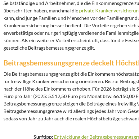
Selbstständige und Arbeitnehmer, die die Einkommensgrenze zur
überschritten haben, manchmal die
private Krankenversicherun
kann, sind junge Familien und Menschen vor der Familiengründun
Krankenversicherung besser bedient. Die Vorteile ergeben sich v
erwerbstätige oder nur geringfügig verdienende Familienmitglie
können. Als ein weiterer Vorteil erscheint oft, dass für die Fest
gesetzliche Beitragsbemessungsgrenze gilt.
Beitragsbemessungsgrenze deckelt Höchst
Die Beitragsbemessungsgrenze gibt die Einkommenshöchstsätze
für freiwillige Krankenversicherung orientieren. Bis zur Beitr
nach der Höhe des Einkommens erhoben. Für 2026 beträgt sie 
Euro pro Jahr (2025: 5.512,50 Euro pro Monat bzw. 66.150,00 Eu
Beitragsbemessungsgrenze steigen die Beiträge eines freiwillig V
Beitragsbemessungsgrenze wird allerdings jedes Jahr vom Geset
sodass von Jahr zu Jahr auch die realen Höchstbeiträge schwan
Surftipp:
Entwicklung der Beitragsbemessungsgre