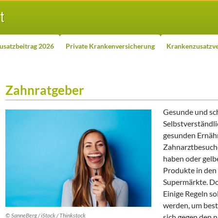
usatzbeitrag 2026
Private Krankenversicherung
Krankenzusatzve
Zahnratgeber
Gesunde und sch
Selbstverständlic
gesunden Ernäh
Zahnarztbesuche
haben oder gelbe
Produkte in den
Supermärkte. Doc
Einige Regeln so
werden, um best
© SanneBerg / iStock / Thinkstock
sich gegen den 