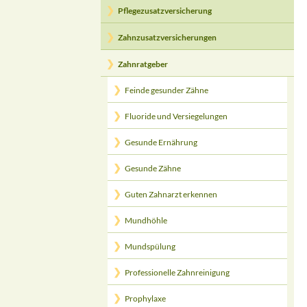
Pflegezusatzversicherung
Zahnzusatzversicherungen
Zahnratgeber
Feinde gesunder Zähne
Fluoride und Versiegelungen
Gesunde Ernährung
Gesunde Zähne
Guten Zahnarzt erkennen
Mundhöhle
Mundspülung
Professionelle Zahnreinigung
Prophylaxe