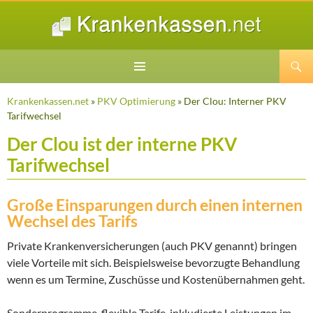
Suchen
ZUM
INHALT
Krankenkassen.net
»
PKV Optimierung
» Der Clou: Interner PKV
SPRINGEN
Tarifwechsel
Der Clou ist der interne PKV
Tarifwechsel
Große Einsparungen durch einen internen
Wechsel des Tarifs
Private Krankenversicherungen (auch PKV genannt) bringen
viele Vorteile mit sich. Beispielsweise bevorzugte Behandlung
wenn es um Termine, Zuschüsse und Kostenübernahmen geht.
Sonderprogramme, flexible Tarife, inkludierte Leistungen im