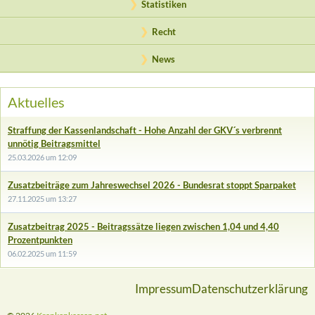
Statistiken
Recht
News
Aktuelles
Straffung der Kassenlandschaft - Hohe Anzahl der GKV´s verbrennt
unnötig Beitragsmittel
25.03.2026 um 12:09
Zusatzbeiträge zum Jahreswechsel 2026 - Bundesrat stoppt Sparpaket
27.11.2025 um 13:27
Zusatzbeitrag 2025 - Beitragssätze liegen zwischen 1,04 und 4,40
Prozentpunkten
06.02.2025 um 11:59
Impressum
Datenschutzerklärung