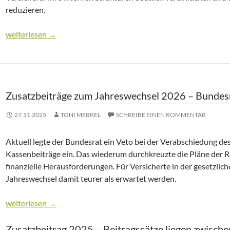
reduzieren.
Straffung der Kassenlandschaft – Hohe Anzahl der GKV´s verbr
weiterlesen
→
Zusatzbeiträge zum Jahreswechsel 2026 – Bundesr
27.11.2025
TONI MERKEL
SCHREIBE EINEN KOMMENTAR
Aktuell legte der Bundesrat ein Veto bei der Verabschiedung des
Kassenbeiträge ein. Das wiederum durchkreuzte die Pläne der Re
finanzielle Herausforderungen. Für Versicherte in der gesetzli
Jahreswechsel damit teurer als erwartet werden.
Zusatzbeiträge zum Jahreswechsel 2026 – Bundesrat stoppt Sp
weiterlesen
→
Zusatzbeitrag 2025 – Beitragssätze liegen zwische