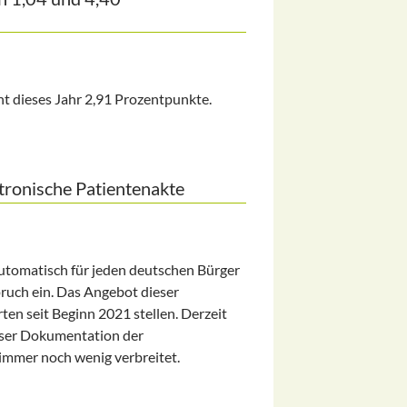
ht dieses Jahr 2,91 Prozentpunkte.
,40 Prozentpunkten
tronische Patientenakte
automatisch für jeden deutschen Bürger
pruch ein. Das Angebot dieser
ten seit Beginn 2021 stellen. Derzeit
ieser Dokumentation der
 immer noch wenig verbreitet.
tientenakte