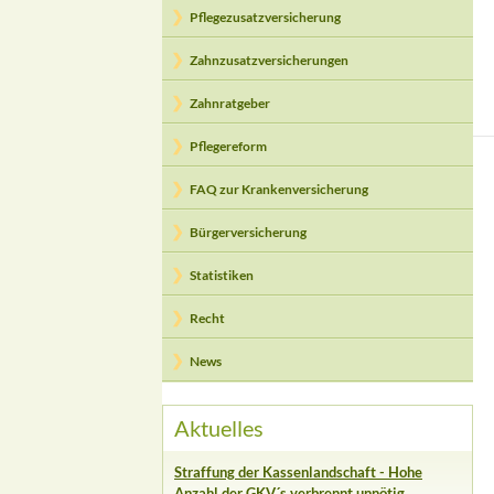
Pflegezusatzversicherung
Zahnzusatzversicherungen
Zahnratgeber
Pflegereform
FAQ zur Krankenversicherung
Bürgerversicherung
Statistiken
Recht
News
Aktuelles
Straffung der Kassenlandschaft - Hohe
Anzahl der GKV´s verbrennt unnötig