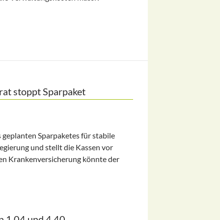
ennt unnötig Beitragsmittel
at stoppt Sparpaket
 geplanten Sparpaketes für stabile
gierung und stellt die Kassen vor
chen Krankenversicherung könnte der
arpaket
n 1,04 und 4,40