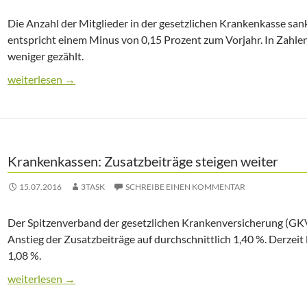
Die Anzahl der Mitglieder in der gesetzlichen Krankenkasse sank
entspricht einem Minus von 0,15 Prozent zum Vorjahr. In Zahle
weniger gezählt.
Mitgliederzahl in der gesetzlichen Krankenkasse leicht gesunke
weiterlesen
→
Krankenkassen: Zusatzbeiträge steigen weiter
15.07.2016
3TASK
SCHREIBE EINEN KOMMENTAR
Der Spitzenverband der gesetzlichen Krankenversicherung (GKV
Anstieg der Zusatzbeiträge auf durchschnittlich 1,40 %. Derzeit 
1,08 %.
Krankenkassen: Zusatzbeiträge steigen weiter
weiterlesen
→