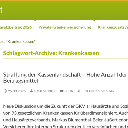
usatzbeitrag 2026
Private Krankenversicherung
Krankenzusatzve
ort "Krankenkassen"
Schlagwort-Archive: Krankenkassen
Straffung der Kassenlandschaft – Hohe Anzahl de
Beitragsmittel
25.03.2026
TONI MERKEL
SCHREIBE EINEN KOMMENTAR
Neue Diskussion um die Zukunft der GKV´s: Hausärzte und Sozia
von 93 gesetzlichen Krankenkassen für überdimensioniert. Auc
und Hausärzteverbands, Markus Blumenthal-Beier, äußert enorme 
Versicherer ihre internen Strukturen deutlich vereinfachen und