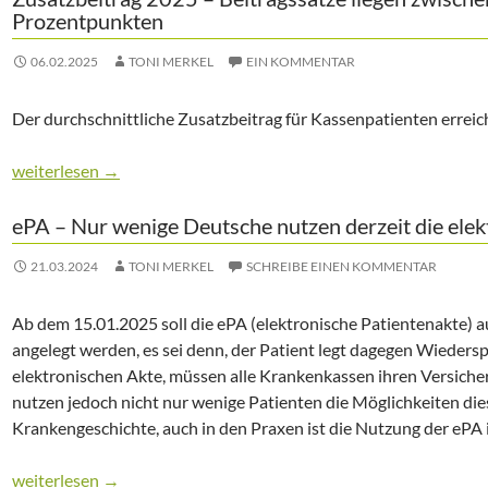
Prozentpunkten
06.02.2025
TONI MERKEL
EIN KOMMENTAR
Der durchschnittliche Zusatzbeitrag für Kassenpatienten erreic
Zusatzbeitrag 2025 – Beitragssätze liegen zwischen 1,04 und 4
weiterlesen
→
ePA – Nur wenige Deutsche nutzen derzeit die elek
21.03.2024
TONI MERKEL
SCHREIBE EINEN KOMMENTAR
Ab dem 15.01.2025 soll die ePA (elektronische Patientenakte) 
angelegt werden, es sei denn, der Patient legt dagegen Wieders
elektronischen Akte, müssen alle Krankenkassen ihren Versicher
nutzen jedoch nicht nur wenige Patienten die Möglichkeiten d
Krankengeschichte, auch in den Praxen ist die Nutzung der ePA
ePA – Nur wenige Deutsche nutzen derzeit die elektronische Pa
weiterlesen
→