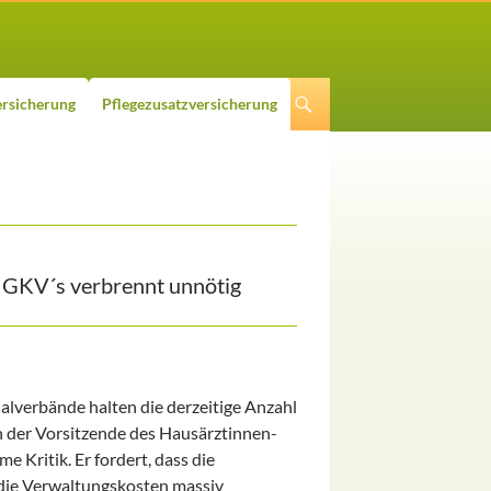
rsicherung
Pflegezusatzversicherung
r GKV´s verbrennt unnötig
lverbände halten die derzeitige Anzahl
h der Vorsitzende des Hausärztinnen-
Kritik. Er fordert, dass die
 die Verwaltungskosten massiv