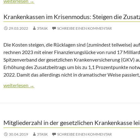
Inflation: Explosion der Krankenkassenbeiträge droht 2023
weiterlesen
→
Krankenkassen im Krisenmodus: Steigen die Zusat
29.03.2022
3TASK
SCHREIBE EINEN KOMMENTAR
Die Kosten steigen, die Rücklagen sind (zumindest teilweise) 
rechnen 2023 mit einer Finanzierungslücke von rund 17 Milliar
Spitzenverband der gesetzlichen Krankenversicherung (GKV) aus
Erhöhung des Zusatzbeitrags um bis zu 1,1 Prozentpunkte notw
2022. Damit das allerdings nicht in dramatischer Weise passiert
Krankenkassen im Krisenmodus: Steigen die Zusatzbeiträge 20
weiterlesen
→
Mitgliederzahl in der gesetzlichen Krankenkasse le
30.04.2019
3TASK
SCHREIBE EINEN KOMMENTAR