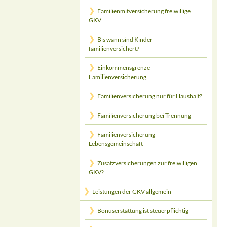
Familienmitversicherung freiwillige
GKV
Bis wann sind Kinder
familienversichert?
Einkommensgrenze
Familienversicherung
Familienversicherung nur für Haushalt?
Familienversicherung bei Trennung
Familienversicherung
Lebensgemeinschaft
Zusatzversicherungen zur freiwilligen
GKV?
Leistungen der GKV allgemein
Bonuserstattung ist steuerpflichtig