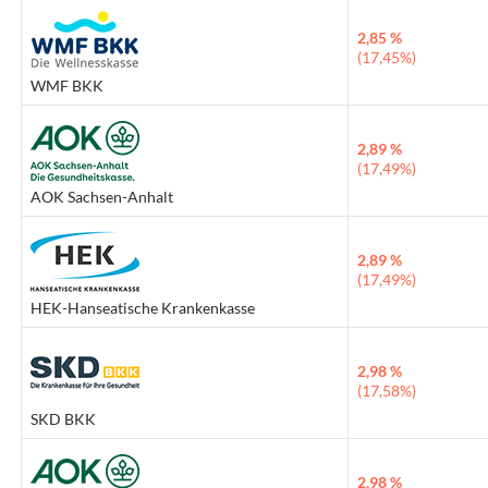
2,85 %
(17,45%)
WMF BKK
2,89 %
(17,49%)
AOK Sachsen-Anhalt
2,89 %
(17,49%)
HEK-Hanseatische Krankenkasse
2,98 %
(17,58%)
SKD BKK
2,98 %