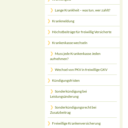
Lange Krankheit – was tun, wer zahlt?
Krankmeldung
Höchstbeiträge für freiwillig Versicherte
Krankenkasse wechseln
Muss jede Krankenkasse Jeden
aufnehmen?
Wechsel von PKV in freiwillige GKV
Kündigungsfristen
Sonderkündigung bei
Leistungsänderung
Sonderkündigungsrecht bei
Zusatzbeitrag
Freiwillige Krankenversicherung