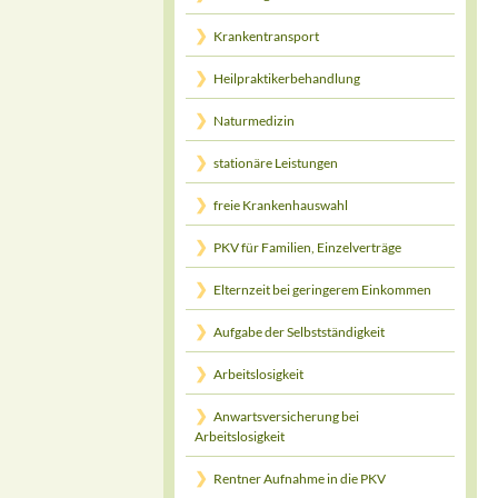
Krankentransport
Heilpraktikerbehandlung
Naturmedizin
stationäre Leistungen
freie Krankenhauswahl
PKV für Familien, Einzelverträge
Elternzeit bei geringerem Einkommen
Aufgabe der Selbstständigkeit
Arbeitslosigkeit
Anwartsversicherung bei
Arbeitslosigkeit
Rentner Aufnahme in die PKV