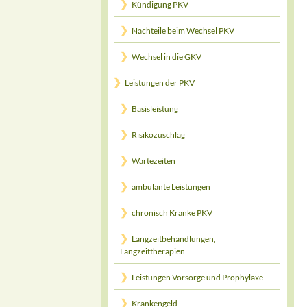
Kündigung PKV
Nachteile beim Wechsel PKV
Wechsel in die GKV
Leistungen der PKV
Basisleistung
Risikozuschlag
Wartezeiten
ambulante Leistungen
chronisch Kranke PKV
Langzeitbehandlungen,
Langzeittherapien
Leistungen Vorsorge und Prophylaxe
Krankengeld