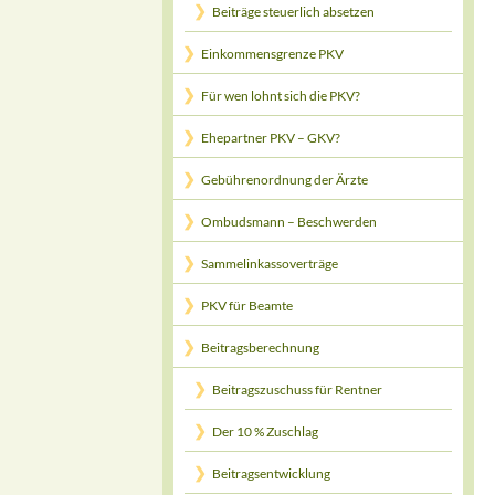
Beiträge steuerlich absetzen
Einkommensgrenze PKV
Für wen lohnt sich die PKV?
Ehepartner PKV – GKV?
Gebührenordnung der Ärzte
Ombudsmann – Beschwerden
Sammelinkassoverträge
PKV für Beamte
Beitragsberechnung
Beitragszuschuss für Rentner
Der 10 % Zuschlag
Beitragsentwicklung