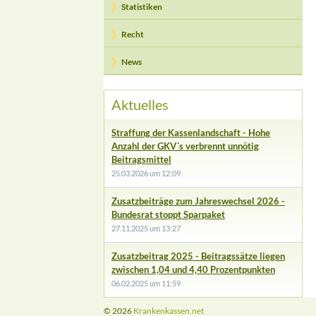
Statistiken
Recht
News
Aktuelles
Straffung der Kassenlandschaft - Hohe
Anzahl der GKV´s verbrennt unnötig
Beitragsmittel
25.03.2026 um 12:09
Zusatzbeiträge zum Jahreswechsel 2026 -
Bundesrat stoppt Sparpaket
27.11.2025 um 13:27
Zusatzbeitrag 2025 - Beitragssätze liegen
zwischen 1,04 und 4,40 Prozentpunkten
06.02.2025 um 11:59
© 2026
Krankenkassen.net