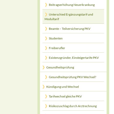
Beitragserhöhung Neuerkrankung
Unterschied Ergänzungstarif und
Modultarif
Beamte – Teilversicherung PKV
Studenten
Freiberufler
Existenzgründer, Einsteigertarife PKV
Gesundheitsprüfung
Gesundheitsprüfung PKV Wechsel?
Kündigung und Wechsel
Tarifwechsel gleiche PKV
Risikozuschlag durch Arztrechnung