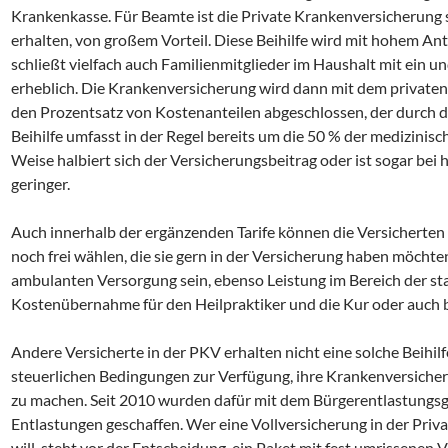
Krankenkasse. Für Beamte ist die Private Krankenversicherung s
erhalten, von großem Vorteil. Diese Beihilfe wird mit hohem Antei
schließt vielfach auch Familienmitglieder im Haushalt mit ein u
erheblich. Die Krankenversicherung wird dann mit dem privaten
den Prozentsatz von Kostenanteilen abgeschlossen, der durch die
Beihilfe umfasst in der Regel bereits um die 50 % der medizinis
Weise halbiert sich der Versicherungsbeitrag oder ist sogar bei 
geringer.
Auch innerhalb der ergänzenden Tarife können die Versicherten n
noch frei wählen, die sie gern in der Versicherung haben möcht
ambulanten Versorgung sein, ebenso Leistung im Bereich der st
Kostenübernahme für den Heilpraktiker und die Kur oder auch 
Andere Versicherte in der PKV erhalten nicht eine solche Beihilf
steuerlichen Bedingungen zur Verfügung, ihre Krankenversiche
zu machen. Seit 2010 wurden dafür mit dem Bürgerentlastungsge
Entlastungen geschaffen. Wer eine Vollversicherung in der Pri
will, steht vor der Entscheidung, ein Paket mit fest umrissenen