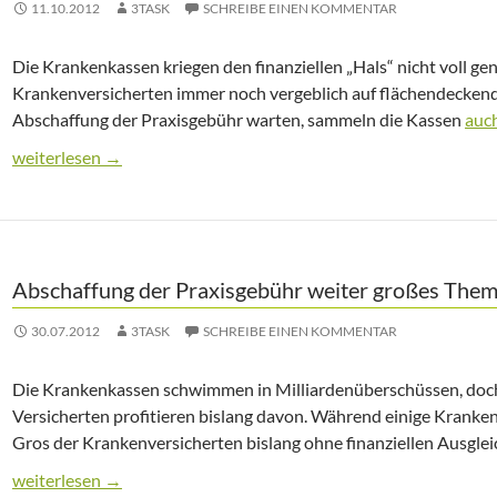
11.10.2012
3TASK
SCHREIBE EINEN KOMMENTAR
Die Krankenkassen kriegen den finanziellen „Hals“ nicht voll ge
Krankenversicherten immer noch vergeblich auf flächendecken
Abschaffung der Praxisgebühr warten, sammeln die Kassen
auc
Weiter wachsende Überschüsse der Gesetzlichen Krankenkass
weiterlesen
→
Abschaffung der Praxisgebühr weiter großes The
30.07.2012
3TASK
SCHREIBE EINEN KOMMENTAR
Die Krankenkassen schwimmen in Milliardenüberschüssen, doch 
Versicherten profitieren bislang davon. Während einige Kranke
Gros der Krankenversicherten bislang ohne finanziellen Ausglei
Abschaffung der Praxisgebühr weiter großes Thema
weiterlesen
→