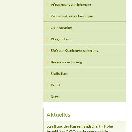
Pflegezusatzversicherung
Zahnzusatzversicherungen
Zahnratgeber
Pflegereform
FAQ zur Krankenversicherung
Bürgerversicherung
Statistiken
Recht
News
Aktuelles
Straffung der Kassenlandschaft - Hohe
Anzahl der GKV´s verbrennt unnötig