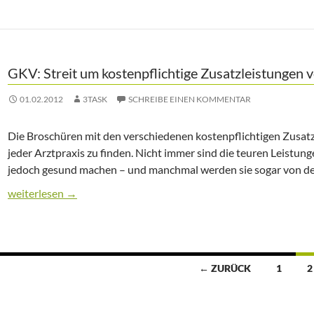
GKV: Streit um kostenpflichtige Zusatzleistungen 
01.02.2012
3TASK
SCHREIBE EINEN KOMMENTAR
Die Broschüren mit den verschiedenen kostenpflichtigen Zusatzl
jeder Arztpraxis zu finden. Nicht immer sind die teuren Leistun
jedoch gesund machen – und manchmal werden sie sogar von d
GKV: Streit um kostenpflichtige Zusatzleistungen von Ärzten
weiterlesen
→
← ZURÜCK
1
2
itragsnavigation