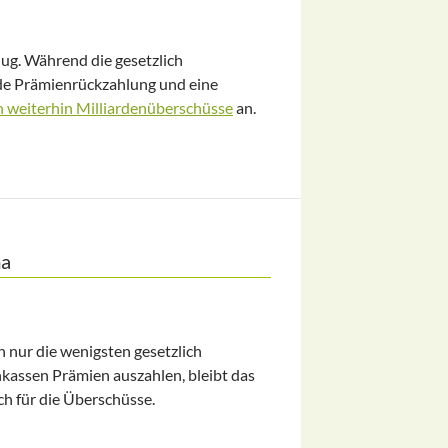
nug. Während die gesetzlich
de Prämienrückzahlung und eine
h weiterhin Milliardenüberschüsse
an.
en
ma
nur die wenigsten gesetzlich
nkassen Prämien auszahlen, bleibt das
ch für die Überschüsse.