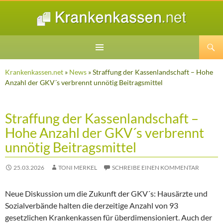
Suchen
ZUM
INHALT
Krankenkassen.net
»
News
» Straffung der Kassenlandschaft – Hohe
SPRINGEN
Anzahl der GKV´s verbrennt unnötig Beitragsmittel
Straffung der Kassenlandschaft –
Hohe Anzahl der GKV´s verbrennt
unnötig Beitragsmittel
25.03.2026
TONI MERKEL
SCHREIBE EINEN KOMMENTAR
Neue Diskussion um die Zukunft der GKV´s: Hausärzte und
Sozialverbände halten die derzeitige Anzahl von 93
gesetzlichen Krankenkassen für überdimensioniert. Auch der