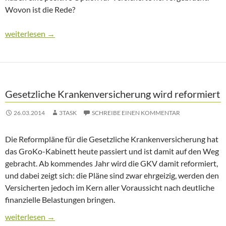
Wovon ist die Rede?
GroKo brächte Entlastung für Ersatzkassenmitglieder
weiterlesen
→
Gesetzliche Krankenversicherung wird reformiert
26.03.2014
3TASK
SCHREIBE EINEN KOMMENTAR
Die Reformpläne für die Gesetzliche Krankenversicherung hat
das GroKo-Kabinett heute passiert und ist damit auf den Weg
gebracht. Ab kommendes Jahr wird die GKV damit reformiert,
und dabei zeigt sich: die Pläne sind zwar ehrgeizig, werden den
Versicherten jedoch im Kern aller Voraussicht nach deutliche
finanzielle Belastungen bringen.
Gesetzliche Krankenversicherung wird reformiert
weiterlesen
→