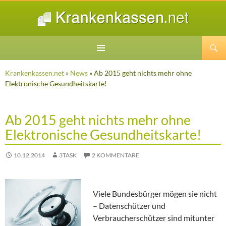
Suchen
ZUM
INHALT
Krankenkassen.net
»
News
» Ab 2015 geht nichts mehr ohne
SPRINGEN
Elektronische Gesundheitskarte!
Ab 2015 geht nichts mehr ohne
Elektronische Gesundheitskarte!
10.12.2014
3TASK
2 KOMMENTARE
Viele Bundesbürger mögen sie nicht
– Datenschützer und
Verbraucherschützer sind mitunter