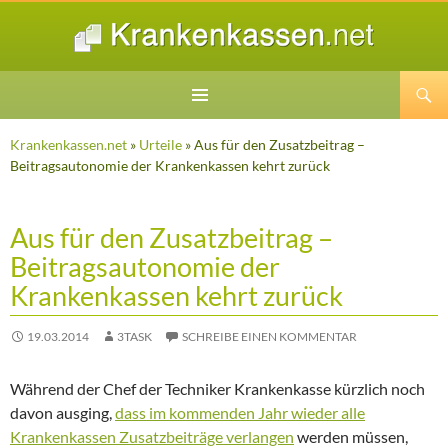
Suchen
ZUM
INHALT
Krankenkassen.net
»
Urteile
» Aus für den Zusatzbeitrag –
SPRINGEN
Beitragsautonomie der Krankenkassen kehrt zurück
Aus für den Zusatzbeitrag –
Beitragsautonomie der
Krankenkassen kehrt zurück
19.03.2014
3TASK
SCHREIBE EINEN KOMMENTAR
Während der Chef der Techniker Krankenkasse kürzlich noch
davon ausging,
dass im kommenden Jahr wieder alle
Krankenkassen Zusatzbeiträge verlangen
werden müssen,