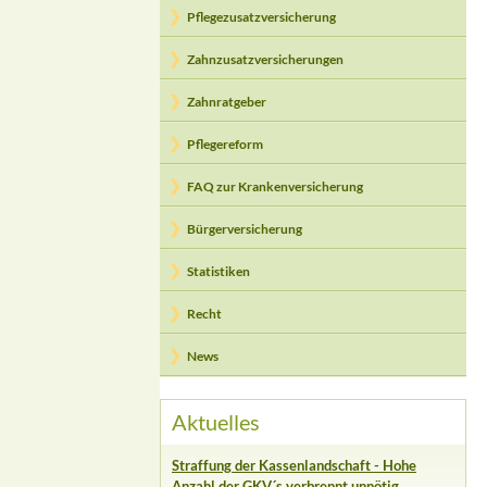
Pflegezusatzversicherung
Zahnzusatzversicherungen
Zahnratgeber
Pflegereform
FAQ zur Krankenversicherung
Bürgerversicherung
Statistiken
Recht
News
Aktuelles
Straffung der Kassenlandschaft - Hohe
Anzahl der GKV´s verbrennt unnötig