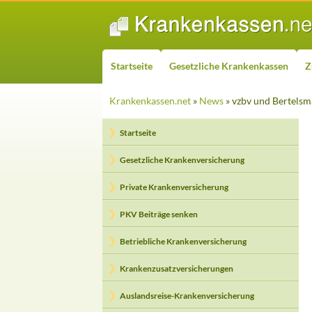
ZUM INHALT SPRINGEN
Suchen
Startseite
Gesetzliche Krankenkassen
Z
Krankenkassen.net
»
News
» vzbv und Bertels
Startseite
Gesetzliche Krankenversicherung
Private Krankenversicherung
PKV Beiträge senken
Betriebliche Krankenversicherung
Krankenzusatzversicherungen
Auslandsreise-Krankenversicherung