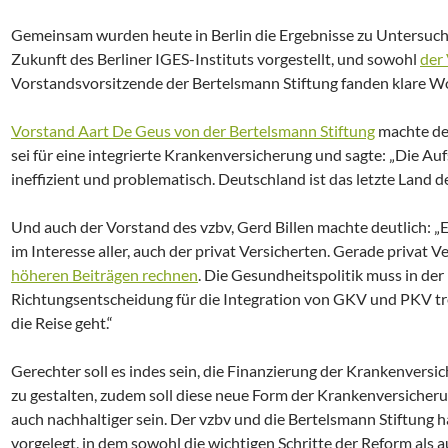
Gemeinsam wurden heute in Berlin die Ergebnisse zu Untersuc
Zukunft des Berliner IGES-Instituts vorgestellt, und sowohl
der
Vorstandsvorsitzende der Bertelsmann Stiftung fanden klare Wo
Vorstand Aart De Geus von der Bertelsmann Stiftung
machte deu
sei für eine integrierte Krankenversicherung und sagte: „Die Au
ineffizient und problematisch. Deutschland ist das letzte Land d
Und auch der Vorstand des vzbv, Gerd Billen machte deutlich: „E
im Interesse aller, auch der privat Versicherten. Gerade privat 
höheren Beiträgen rechnen
. Die Gesundheitspolitik muss in de
Richtungsentscheidung für die Integration von GKV und PKV tre
die Reise geht.“
Gerechter soll es indes sein, die Finanzierung der Krankenvers
zu gestalten, zudem soll diese neue Form der Krankenversicheru
auch nachhaltiger sein. Der vzbv und die Bertelsmann Stiftun
vorgelegt, in dem sowohl die wichtigen Schritte der Reform als 