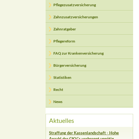
Pflegezusatzversicherung
Zahnzusatzversicherungen
Zahnratgeber
Pflegereform
FAQ zur Krankenversicherung
Bürgerversicherung
Statistiken
Recht
News
Aktuelles
Straffung der Kassenlandschaft - Hohe
Anzahl der GKV´s verbrennt unnötig