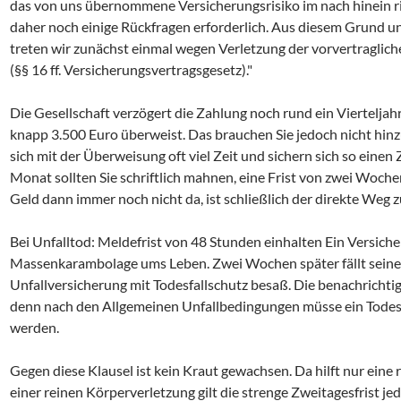
das von uns übernommene Versicherungsrisiko im nach hinein ri
daher noch einige Rückfragen erforderlich. Aus diesem Grund un
treten wir zunächst einmal wegen Verletzung der vorvertraglic
(§§ 16 ff. Versicherungsvertragsgesetz)."
Die Gesellschaft verzögert die Zahlung noch rund ein Vierteljahr
knapp 3.500 Euro überweist. Das brauchen Sie jedoch nicht hi
sich mit der Überweisung oft viel Zeit und sichern sich so einen
Monat sollten Sie schriftlich mahnen, eine Frist von zwei Woche
Geld dann immer noch nicht da, ist schließlich der direkte Weg 
Bei Unfalltod: Meldefrist von 48 Stunden einhalten Ein Versich
Massenkarambolage ums Leben. Zwei Wochen später fällt seiner
Unfallversicherung mit Todesfallschutz besaß. Die benachrichtig
denn nach den Allgemeinen Unfallbedingungen müsse ein Todesf
werden.
Gegen diese Klausel ist kein Kraut gewachsen. Da hilft nur eine 
einer reinen Körperverletzung gilt die strenge Zweitagesfrist je