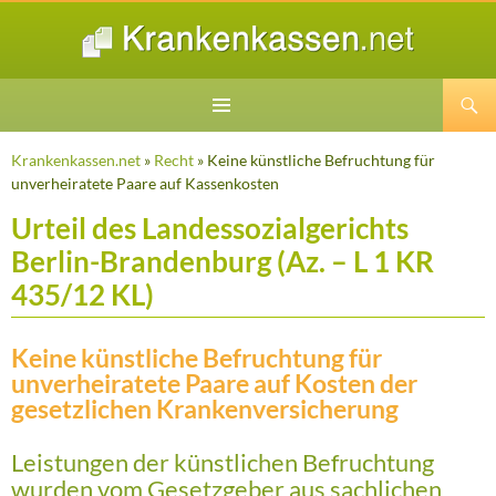
Suchen
ZUM
INHALT
Krankenkassen.net
»
Recht
» Keine künstliche Befruchtung für
SPRINGEN
unverheiratete Paare auf Kassenkosten
Urteil des Landessozialgerichts
Berlin-Brandenburg (Az. – L 1 KR
435/12 KL)
Keine künstliche Befruchtung für
unverheiratete Paare auf Kosten der
gesetzlichen Krankenversicherung
Leistungen der künstlichen Befruchtung
wurden vom Gesetzgeber aus sachlichen