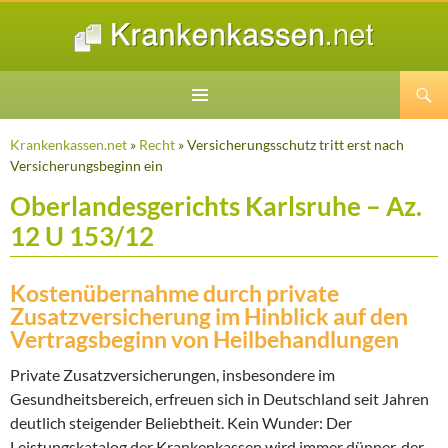
Suchen
ZUM
INHALT
Krankenkassen.net
»
Recht
» Versicherungsschutz tritt erst nach
SPRINGEN
Versicherungsbeginn ein
Oberlandesgerichts Karlsruhe – Az.
12 U 153/12
Kostenübernahme durch private
Zusatzversicherung im Hinblick auf den
Vertragsbeginn von Heilbehandlungen
Private Zusatzversicherungen, insbesondere im
Gesundheitsbereich, erfreuen sich in Deutschland seit Jahren
deutlich steigender Beliebtheit. Kein Wunder: Der
Leistungskatalog der Krankenkassen wird immer dünner, der