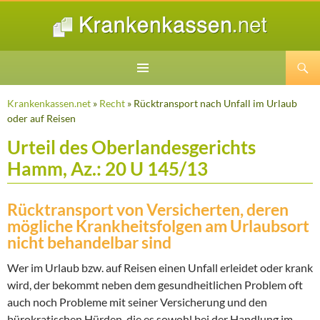
Suchen
ZUM
INHALT
Krankenkassen.net
»
Recht
» Rücktransport nach Unfall im Urlaub
SPRINGEN
oder auf Reisen
Urteil des Oberlandesgerichts
Hamm, Az.: 20 U 145/13
Rücktransport von Versicherten, deren
mögliche Krankheitsfolgen am Urlaubsort
nicht behandelbar sind
Wer im Urlaub bzw. auf Reisen einen Unfall erleidet oder krank
wird, der bekommt neben dem gesundheitlichen Problem oft
auch noch Probleme mit seiner Versicherung und den
bürokratischen Hürden, die es sowohl bei der Handlung im