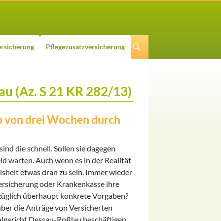
rsicherung
Pflegezusatzversicherung
au (Az. S 21 KR 282/13)
b von drei Wochen durch
nd die schnell. Sollen sie dagegen
ld warten. Auch wenn es in der Realität
eisheit etwas dran zu sein. Immer wieder
 Versicherung oder Krankenkasse ihre
bezüglich überhaupt konkrete Vorgaben?
ber die Anträge von Versicherten
algericht Dessau-Roßlau beschäftigen.