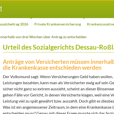
usatzbeitrag 2026
Private Krankenversicherung
Krankenzusatzve
innerhalb von drei Wochen über Antrag zu entscheiden
Urteil des Sozialgerichts Dessau-Roßl
Anträge von Versicherten müssen innerhal
die Krankenkasse entschieden werden
Der Volksmund sagt: Wenn Versicherungen Geld haben wollen, si
Leistungen bezahlen, kann man als Versicherter ewig auf sein Ge
sicher nicht ganz so extrem aussieht, scheint an dieser Binsenw
gehen Fälle vor Gericht, in denen Versicherte klagen, weil eine
Leistung viel zu spät gewährt bzw. auszahlt. Doch gibt es dies
Was ist ein angemessener Zeitraum, in dem eine Krankenkasse ü
entscheiden muss? Genau mit dieser Frage musste sich das Sozi