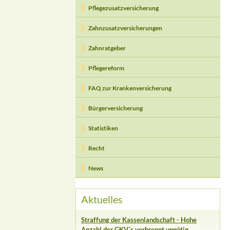
Pflegezusatzversicherung
Zahnzusatzversicherungen
Zahnratgeber
Pflegereform
FAQ zur Krankenversicherung
Bürgerversicherung
Statistiken
Recht
News
Aktuelles
Straffung der Kassenlandschaft - Hohe
Anzahl der GKV´s verbrennt unnötig