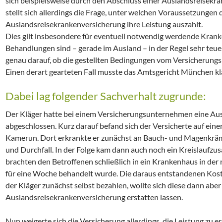
sich beispielsweise durch den Abschluss einer Auslandsreisekra
stellt sich allerdings die Frage, unter welchen Voraussetzungen 
Auslandsreisekrankenversicherung ihre Leistung auszahlt.
Dies gilt insbesondere für eventuell notwendig werdende Kra
Behandlungen sind – gerade im Ausland – in der Regel sehr teuer
genau darauf, ob die gestellten Bedingungen vom Versicherungs
Einen derart gearteten Fall musste das Amtsgericht München kl
Dabei lag folgender Sachverhalt zugrunde:
Der Kläger hatte bei einem Versicherungsunternehmen eine Au
abgeschlossen. Kurz darauf befand sich der Versicherte auf eine
Kamerun. Dort erkrankte er zunächst an Bauch- und Magenkräm
und Durchfall. In der Folge kam dann auch noch ein Kreislaufz
brachten den Betroffenen schließlich in ein Krankenhaus in der 
für eine Woche behandelt wurde. Die daraus entstandenen Kos
der Kläger zunächst selbst bezahlen, wollte sich diese dann aber
Auslandsreisekrankenversicherung erstatten lassen.
Nun weigerte sich die Versicherung allerdings, die Leistung zu er