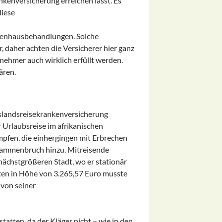
nkenversicherung erreichen lässt. Es
diese
nkenhausbehandlungen. Solche
, daher achten die Versicherer hier ganz
nehmer auch wirklich erfüllt werden.
ären.
slandsreisekrankenversicherung
r Urlaubsreise im afrikanischen
pfen, die einhergingen mit Erbrechen
usammenbruch hinzu. Mitreisende
nächstgrößeren Stadt, wo er stationär
ten in Höhe von 3.265,57 Euro musste
 von seiner
statten, da der Kläger nicht – wie in den