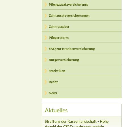
Pflegezusatzversicherung
Zahnzusatzversicherungen
Zahnratgeber
Pflegereform
FAQ zur Krankenversicherung
Bürgerversicherung
Statistiken
Recht
News
Aktuelles
Straffung der Kassenlandschaft - Hohe
Anzahl der GKV´s verbrennt unnötig