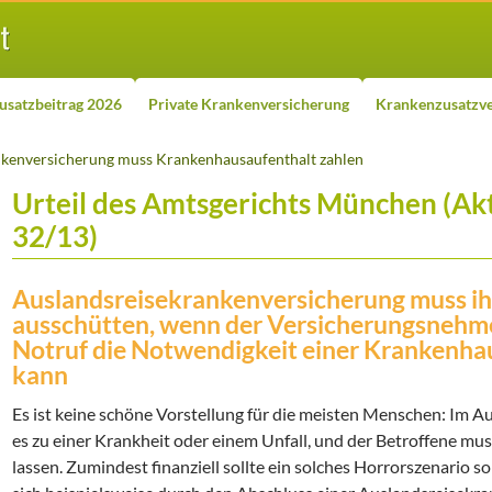
usatzbeitrag 2026
Private Krankenversicherung
Krankenzusatzve
nkenversicherung muss Krankenhausaufenthalt zahlen
Urteil des Amtsgerichts München (Ak
32/13)
Auslandsreisekrankenversicherung muss ih
ausschütten, wenn der Versicherungsnehme
Notruf die Notwendigkeit einer Krankenh
kann
Es ist keine schöne Vorstellung für die meisten Menschen: Im
es zu einer Krankheit oder einem Unfall, und der Betroffene m
lassen. Zumindest finanziell sollte ein solches Horrorszenario s